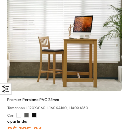
Premier Persiana PVC 25mm
Tamanhos: L120XA160, L160XA160, L140XA160
Cor:
a partir de: