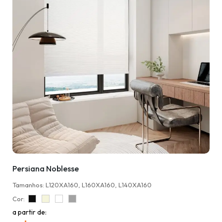
Persiana Noblesse
Tamanhos: L120XA160, L160XA160, L140XA160
Cor:
a partir de: