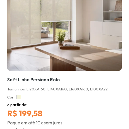
Soft Linho Persiana Rolo
Tamanhos: L120XA160, L140XA160, L160XA160, L100XA220, L140XA220, L160XA220, L180XA220, L220XA220
Cor:
a partir de:
R$ 199,58
Pague em até 10x sem juros