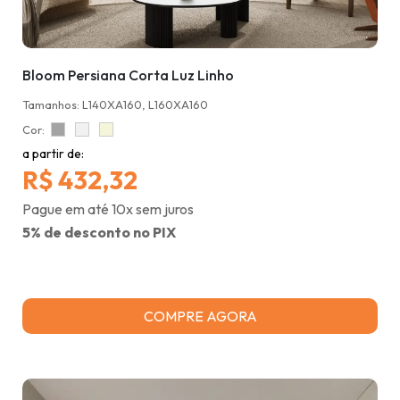
Bloom Persiana Corta Luz Linho
Tamanhos: L140XA160, L160XA160
Cor:
a partir de:
R$ 432,32
Pague em até 10x sem juros
5% de desconto no PIX
COMPRE AGORA