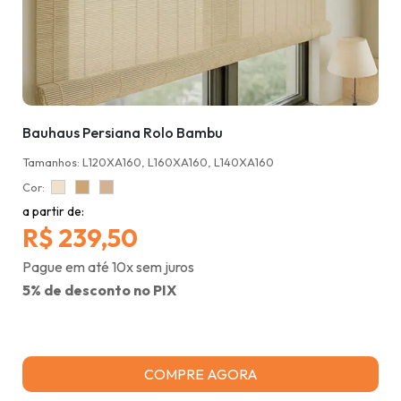
Bauhaus Persiana Rolo Bambu
Tamanhos: L120XA160, L160XA160, L140XA160
Cor:
a partir de:
R$ 239,50
Pague em até 10x sem juros
5% de desconto no PIX
COMPRE AGORA