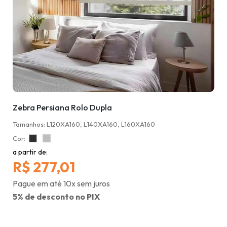
Zebra Persiana Rolo Dupla
Tamanhos: L120XA160, L140XA160, L160XA160
Cor:
a partir de:
R$ 277,01
Pague em até 10x sem juros
5% de desconto no PIX