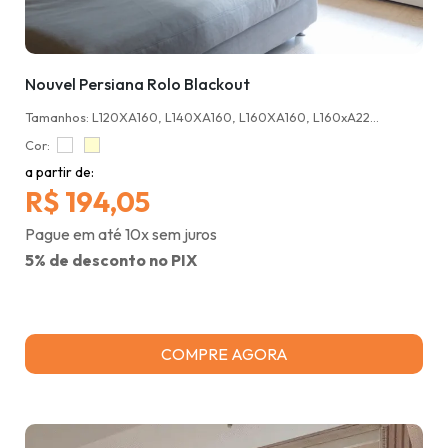
Nouvel Persiana Rolo Blackout
Tamanhos: L120XA160, L140XA160, L160XA160, L160xA220, L180xA220, L220xA220
Cor:
a partir de:
R$ 194,05
Pague em até 10x sem juros
5% de desconto no PIX
COMPRE AGORA