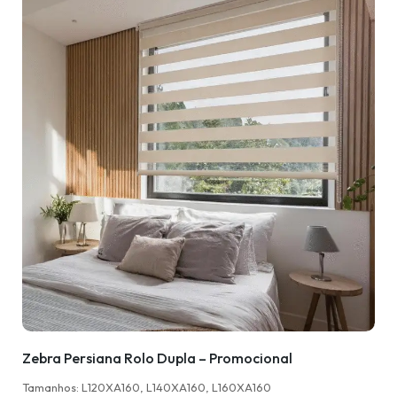
Zebra Persiana Rolo Dupla – Promocional
Tamanhos: L120XA160, L140XA160, L160XA160