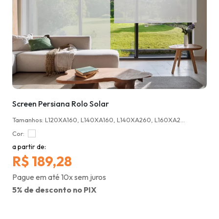
Screen Persiana Rolo Solar
Tamanhos: L120XA160, L140XA160, L140XA260, L160XA260, L180XA220
Cor:
a partir de:
R$ 189,28
Pague em até 10x sem juros
5% de desconto no PIX