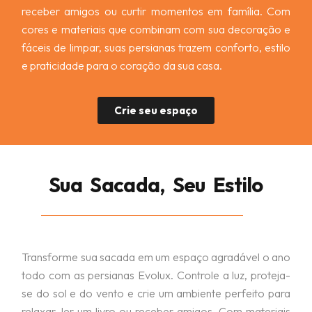
receber amigos ou curtir momentos em família. Com
cores e materiais que combinam com sua decoração e
fáceis de limpar, suas persianas trazem conforto, estilo
e praticidade para o coração da sua casa.
Crie seu espaço
Sua Sacada, Seu Estilo
Transforme sua sacada em um espaço agradável o ano
todo com as persianas Evolux. Controle a luz, proteja-
se do sol e do vento e crie um ambiente perfeito para
relaxar, ler um livro ou receber amigos. Com materiais