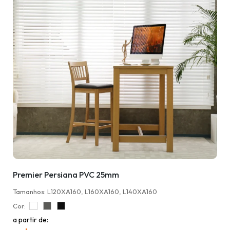
Premier Persiana PVC 25mm
Tamanhos: L120XA160, L160XA160, L140XA160
Cor:
a partir de: