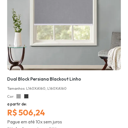
Dual Block Persiana Blackout Linho
Tamanhos: L140XA160, L160XA160
Cor:
a partir de:
R$ 506,24
Pague em até 10x sem juros