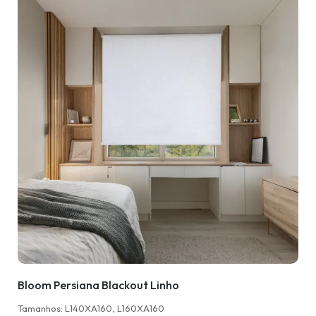
Bloom Persiana Blackout Linho
Tamanhos: L140XA160, L160XA160