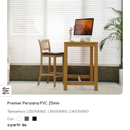
Premier Persiana PVC 25mm
Tamanhos: L120XA160, L160XA160, L140XA160
Cor:
a partir de: